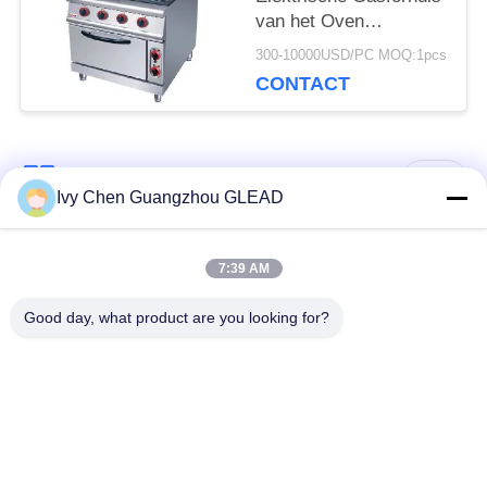
van het Oven
Commerciële Kokende
300-10000USD/PC MOQ:1pcs
Materiaal met 4
CONTACT
Brander 7
populaire categorieën
Alle
Ivy Chen Guangzhou GLEAD
Commercieel Kokend
Keuken Kokend
7:39 AM
Materiaal
Materiaal
Good day, what product are you looking for?
Restaurant Kokend
De Machines van de
Materiaal
voedselverwerking
Commercieel
Productielijn bakkerij
Bakselmateriaal