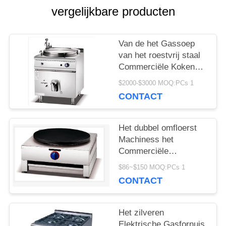
vergelijkbare producten
SITEMAP
Van de het Gassoep
PRIVACY
van het roestvrij staal
Commerciële Kokende
POLICY
Materiaal Elektrische
$2000-$3000 MOQ:PCs 1
de Ketel Kokende Pan
CONTACT
Het dubbel omfloerst
Machiness het
Commerciële
Elektrische
$86~$150 MOQ:PCs 1
Cateringsmateriaal
CONTACT
Maker omfloerst
Het zilveren
Elektrische Gasfornuis