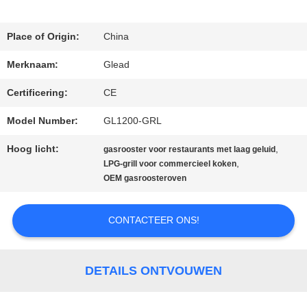
ONS
Place of Origin:
China
Merknaam:
Glead
FABRIEKSTOCHT
Certificering:
CE
Model Number:
GL1200-GRL
KWALITEITSCONTROLE
Hoog licht:
,
gasrooster voor restaurants met laag geluid
,
LPG-grill voor commercieel koken
NIEUWS
OEM gasroosteroven
CONTACTEER ONS!
VRAAG
EEN
DETAILS ONTVOUWEN
OFFERTE