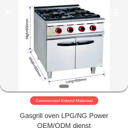
Guangzhou
Glead
Kitchen
Equipment
Co.,
Ltd..
HUIS
All
Rights
Reserved.
PRODUCTEN
VIDEO'S
VR-
Commercieel Kokend Materiaal
SHOW
Gasgrill oven LPG/NG Power
OEM/ODM dienst
OVER