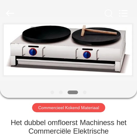
Glead
Kitchen
Equipment
Co.,
Ltd..
All
Rights
Reserved.
HUIS
PRODUCTEN
VIDEO'S
VR-
SHOW
Commercieel Kokend Materiaal
OVER
Het dubbel omfloerst Machiness het
ONS
Commerciële Elektrische