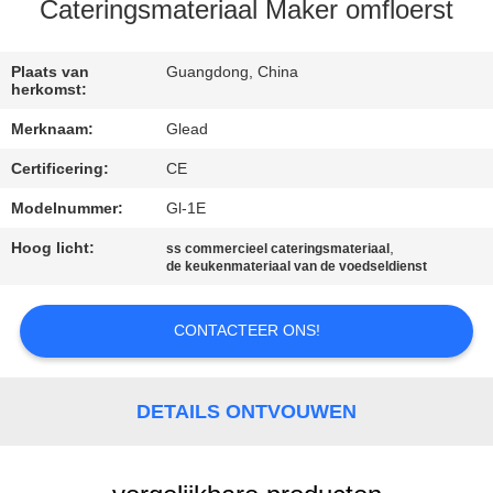
Cateringsmateriaal Maker omfloerst
FABRIEKSTOCHT
Plaats van
Guangdong, China
herkomst:
KWALITEITSCONTROLE
Merknaam:
Glead
Certificering:
CE
NIEUWS
Modelnummer:
Gl-1E
VRAAG
Hoog licht:
,
ss commercieel cateringsmateriaal
de keukenmateriaal van de voedseldienst
EEN
OFFERTE
CONTACTEER ONS!
SITEMAP
DETAILS ONTVOUWEN
PRIVACY