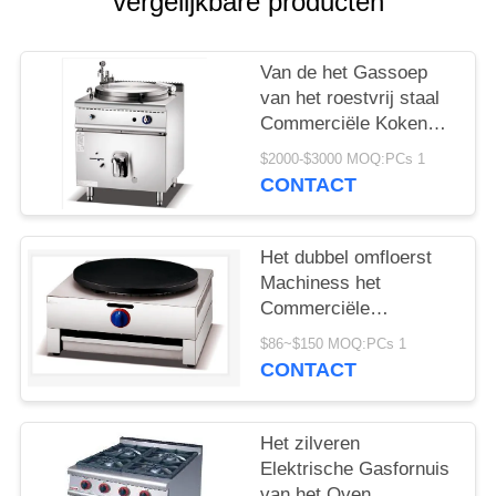
POLICY
vergelijkbare producten
Van de het Gassoep
van het roestvrij staal
Commerciële Kokende
Materiaal Elektrische
$2000-$3000 MOQ:PCs 1
de Ketel Kokende Pan
CONTACT
Het dubbel omfloerst
Machiness het
Commerciële
Elektrische
$86~$150 MOQ:PCs 1
Cateringsmateriaal
CONTACT
Maker omfloerst
Het zilveren
Elektrische Gasfornuis
van het Oven