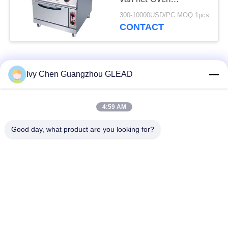
Commerciële Kokende
300-10000USD/PC MOQ:1pcs
Materiaal met 4
CONTACT
Brander 7
populaire categorieën
Alle
Ivy Chen Guangzhou GLEAD
Commercieel Kokend
Keuken Kokend
4:59 AM
Materiaal
Materiaal
Good day, what product are you looking for?
Restaurant Kokend
De Machines van de
Materiaal
voedselverwerking
Commercieel
Productielijn bakkerij
Bakselmateriaal