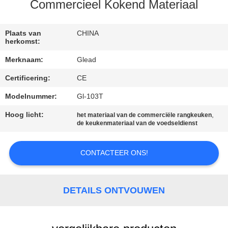
Commercieel Kokend Materiaal
FABRIEKSTOCHT
Plaats van
CHINA
herkomst:
KWALITEITSCONTROLE
Merknaam:
Glead
Certificering:
CE
NIEUWS
Modelnummer:
Gl-103T
VRAAG
Hoog licht:
,
het materiaal van de commerciële rangkeuken
de keukenmateriaal van de voedseldienst
EEN
OFFERTE
CONTACTEER ONS!
SITEMAP
DETAILS ONTVOUWEN
PRIVACY