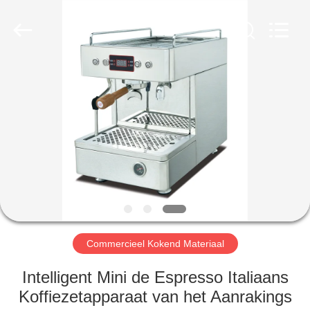
Glead
Kitchen
Equipment
Co.,
Ltd..
All
Rights
Reserved.
HUIS
PRODUCTEN
VIDEO'S
VR-
SHOW
Commercieel Kokend Materiaal
OVER
Intelligent Mini de Espresso Italiaans
ONS
Koffiezetapparaat van het Aanrakings