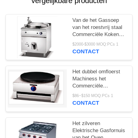
POLICY
vergelijkbare producten
Van de het Gassoep
van het roestvrij staal
Commerciële Kokende
Materiaal Elektrische
$2000-$3000 MOQ:PCs 1
de Ketel Kokende Pan
CONTACT
Het dubbel omfloerst
Machiness het
Commerciële
Elektrische
$86~$150 MOQ:PCs 1
Cateringsmateriaal
CONTACT
Maker omfloerst
Het zilveren
Elektrische Gasfornuis
van het Oven