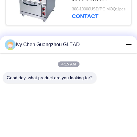
Commerciële Kokende
300-10000USD/PC MOQ:1pcs
Materiaal met 4
CONTACT
Brander 7
populaire categorieën
Alle
Ivy Chen Guangzhou GLEAD
Commercieel Kokend
Keuken Kokend
4:15 AM
Materiaal
Materiaal
Good day, what product are you looking for?
Restaurant Kokend
De Machines van de
Materiaal
voedselverwerking
Commercieel
Productielijn bakkerij
Bakselmateriaal