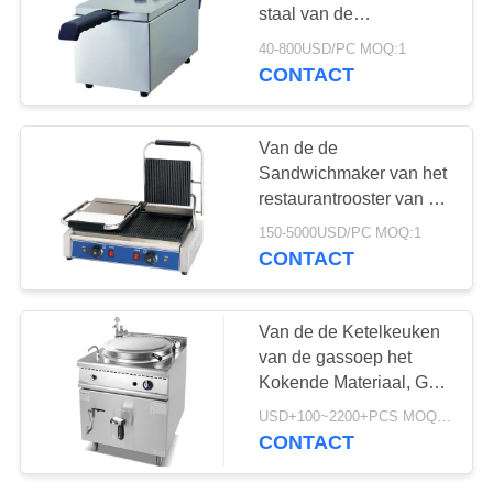
POLICY
staal van de
Gleadkeuken de
40-800USD/PC MOQ:1
Kokende Frituurpan 6L
CONTACT
339
8L
Commercieel
Van de de
Bakselmateriaal
Sandwichmaker van het
restaurantrooster van het
het Contactrooster
150-5000USD/PC MOQ:1
Elektrisch de
CONTACT
Grillroestvrij staal
38
Van de de Ketelkeuken
Productielijn
van de gassoep het
Kokende Materiaal, Gas
bakkerij
diep Directe Kokende
USD+100~2200+PCS MOQ:PCs 1
Pan
CONTACT