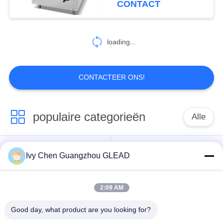
CONTACT
73
Het commerciële
loading...
Materiaal van de
Vleesverwerking
CONTACTEER ONS!
populaire categorieën
Alle
40
Fruit en
Commercieel Kokend
Keuken Kokend
Ivy Chen Guangzhou GLEAD
Plantaardige
Materiaal
Materiaal
Verwerkingsmateriaal
2:09 AM
Restaurant Kokend
De Machines van de
Materiaal
voedselverwerking
Good day, what product are you looking for?