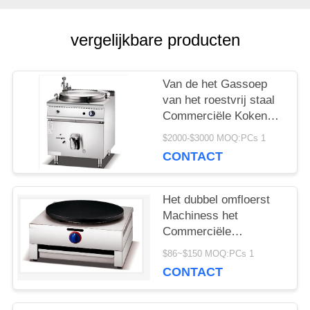
SITEMAP
vergelijkbare producten
PRIVACY
Van de het Gassoep
van het roestvrij staal
POLICY
Commerciële Kokende
Materiaal Elektrische
$2000-$3000 MOQ:PCs 1
de Ketel Kokende Pan
CONTACT
Het dubbel omfloerst
Machiness het
Commerciële
Elektrische
$86~$150 MOQ:PCs 1
Cateringsmateriaal
CONTACT
Maker omfloerst