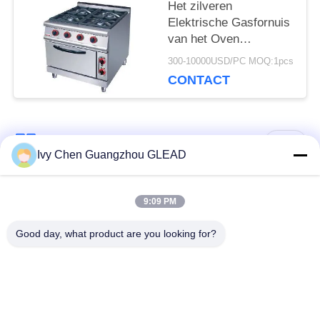
Het zilveren
Elektrische Gasfornuis
van het Oven
Commerciële Kokende
300-10000USD/PC MOQ:1pcs
Materiaal met 4
CONTACT
Brander 7
populaire categorieën
Alle
Ivy Chen Guangzhou GLEAD
Commercieel Kokend
Keuken Kokend
9:09 PM
Materiaal
Materiaal
Good day, what product are you looking for?
Restaurant Kokend
De Machines van de
Materiaal
voedselverwerking
Commercieel