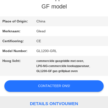
GF model
ONS
Place of Origin:
China
FABRIEKSTOCHT
Merknaam:
Glead
Certificering:
CE
KWALITEITSCONTROLE
Model Number:
GL1200-GRL
NIEUWS
Hoog licht:
,
commerciële gasgriddle met oven
,
LPG-NG-commerciële kookapparatuur
GL1200-GF gas grillplaat oven
VRAAG
CONTACTEER ONS!
EEN
OFFERTE
DETAILS ONTVOUWEN