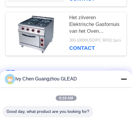
Maker omfloerst
Het zilveren
Elektrische Gasfornuis
van het Oven
Commerciële Kokende
300-10000USD/PC MOQ:1pcs
Materiaal met 4
CONTACT
Brander 7
populaire categorieën
Alle
Ivy Chen Guangzhou GLEAD
Commercieel Kokend
Keuken Kokend
9:18 AM
Materiaal
Materiaal
Good day, what product are you looking for?
Restaurant Kokend
De Machines van de
Materiaal
voedselverwerking