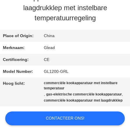
laagdrukklep met instelbare
ONS
temperatuurregeling
FABRIEKSTOCHT
Place of Origin:
China
Merknaam:
Glead
KWALITEITSCONTROLE
Certificering:
CE
Model Number:
GL1200-GRL
NIEUWS
Hoog licht:
commerciële kookapparatuur met instelbare
temperatuur
VRAAG
,
,
gas-elektrische commerciële kookapparatuur
commerciële kookapparatuur met laagdrukklep
EEN
CONTACTEER ONS!
OFFERTE