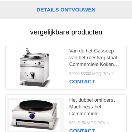
DETAILS ONTVOUWEN
SITEMAP
vergelijkbare producten
PRIVACY
POLICY
Van de het Gassoep
van het roestvrij staal
Commerciële Kokende
Materiaal Elektrische
$2000-$3000 MOQ:PCs 1
de Ketel Kokende Pan
CONTACT
Het dubbel omfloerst
Machiness het
Commerciële
Elektrische
$86~$150 MOQ:PCs 1
Cateringsmateriaal
CONTACT