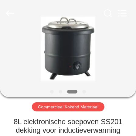
Glead
Kitchen
Equipment
Co.,
Ltd..
All
Rights
Reserved.
HUIS
PRODUCTEN
VIDEO'S
VR-
SHOW
Commercieel Kokend Materiaal
OVER
8L elektronische soepoven SS201
ONS
dekking voor inductieverwarming