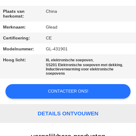
FABRIEKSTOCHT
Plaats van
China
herkomst:
Merknaam:
Glead
KWALITEITSCONTROLE
Certificering:
CE
NIEUWS
Modelnummer:
GL-431901
Hoog licht:
,
8L elektronische soepoven
,
SS201 Elektronische soepoven met dekking
VRAAG
Inductieverwarming voor elektronische
soepovens
EEN
OFFERTE
CONTACTEER ONS!
SITEMAP
DETAILS ONTVOUWEN
PRIVACY