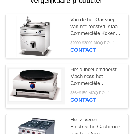
POLICY
vergelijkbare producten
Van de het Gassoep
van het roestvrij staal
Commerciële Kokende
Materiaal Elektrische
$2000-$3000 MOQ:PCs 1
de Ketel Kokende Pan
CONTACT
Het dubbel omfloerst
Machiness het
Commerciële
Elektrische
$86~$150 MOQ:PCs 1
Cateringsmateriaal
CONTACT
Maker omfloerst
Het zilveren
Elektrische Gasfornuis
van het Oven