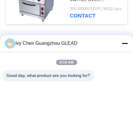
Commerciële Kokende
300-10000USD/PC MOQ:1pcs
Materiaal met 4
CONTACT
Brander 7
populaire categorieën
Alle
Ivy Chen Guangzhou GLEAD
Commercieel Kokend
Keuken Kokend
8:19 AM
Materiaal
Materiaal
Good day, what product are you looking for?
Restaurant Kokend
De Machines van de
Materiaal
voedselverwerking
Commercieel
Productielijn bakkerij
Bakselmateriaal