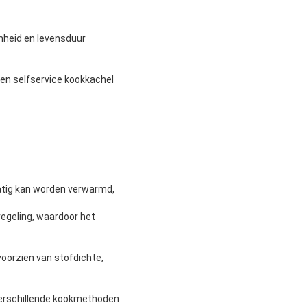
mheid en levensduur
een selfservice kookkachel
atig kan worden verwarmd,
regeling, waardoor het
voorzien van stofdichte,
 verschillende kookmethoden