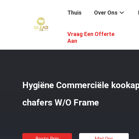
Thuis
Over Ons
Vraag Een Offerte
Thuis
/
Producten
/
Commercieel Kokend Materiaal
/
Hy
Aan
Hygiëne Commerciële kookap
chafers W/O Frame
Beste Prijs
Mail Ons