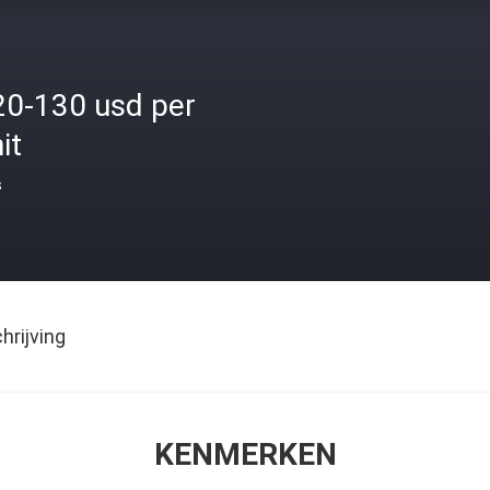
20-130 usd per
it
s
rijving
KENMERKEN