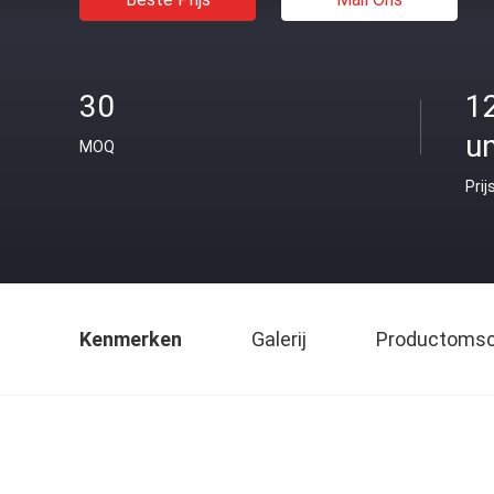
30
1
un
MOQ
Prij
Kenmerken
Galerij
Productomsch