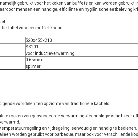
amelijk gebruikt voor het koken van buffets en kan worden gebruikt in
ardoor mensen een handige, efficiënte en hygiënische eetbeleving kri
el:
ctie tabel voor een buffet kachel:
520x455x210
SS201
voor inductieverwarming
0.65mm
splinter
lgende voordelen ten opzichte van traditionele kachels:
ruik te maken van geavanceerde verwarmingstechnologie is het zeer eff
 verwarmd.
temperatuurregeling en tijdregeling, eenvoudig en handig te bedienen.
t alleen worden gebruikt voor barbecue, maar ook voor verschillende k