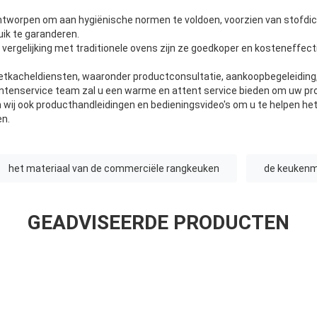
ontworpen om aan hygiënische normen te voldoen, voorzien van stofdi
uik te garanderen.
n vergelijking met traditionele ovens zijn ze goedkoper en kosteneffect
etkacheldiensten, waaronder productconsultatie, aankoopbegeleiding, 
ntenservice team zal u een warme en attent service bieden om uw pr
en wij ook producthandleidingen en bedieningsvideo's om u te helpen he
en.
het materiaal van de commerciële rangkeuken
de keukenm
GEADVISEERDE PRODUCTEN