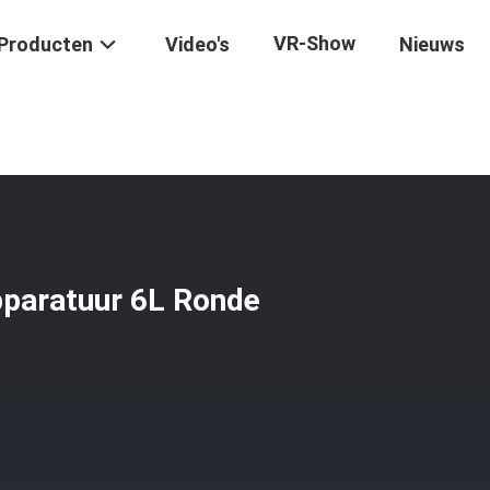
VR-Show
Producten
Video's
Nieuws
giëne Commerciële Kookapparatuur 6L Ronde Chafers W/O Frame
paratuur 6L Ronde