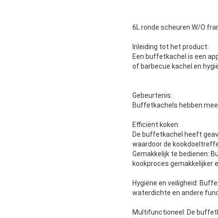
6L ronde scheuren W/O fram
Inleiding tot het product:
Een buffetkachel is een ap
of barbecue kachel.en hygi
Gebeurtenis:
Buffetkachels hebben mees
Efficiënt koken:
De buffetkachel heeft gea
waardoor de kookdoeltreff
Gemakkelijk te bedienen: Bu
kookproces gemakkelijker e
Hygiëne en veiligheid: Buff
waterdichte en andere func
Multifunctioneel: De buffe