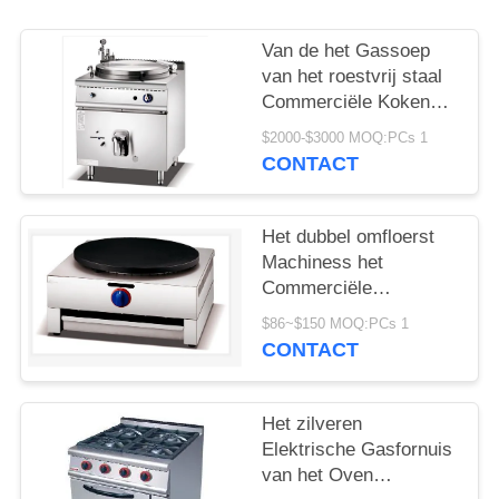
POLICY
Van de het Gassoep
van het roestvrij staal
Commerciële Kokende
Materiaal Elektrische
$2000-$3000 MOQ:PCs 1
de Ketel Kokende Pan
CONTACT
Het dubbel omfloerst
Machiness het
Commerciële
Elektrische
$86~$150 MOQ:PCs 1
Cateringsmateriaal
CONTACT
Maker omfloerst
Het zilveren
Elektrische Gasfornuis
van het Oven