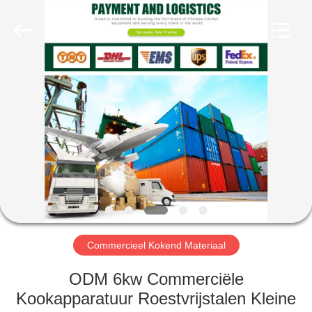
Glead
Kitchen
Equipment
Co.,
Ltd..
All
Rights
Reserved.
HUIS
PRODUCTEN
VIDEO'S
VR-
SHOW
Commercieel Kokend Materiaal
OVER
ODM 6kw Commerciële
ONS
Kookapparatuur Roestvrijstalen Kleine