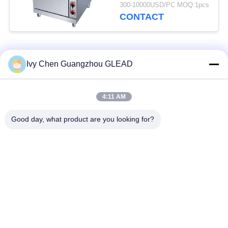
Commerciële Kokende
300-10000USD/PC MOQ:1pcs
Materiaal met 4
CONTACT
Brander 7
populaire categorieën
Alle
Ivy Chen Guangzhou GLEAD
Commercieel Kokend
Keuken Kokend
4:11 AM
Materiaal
Materiaal
Good day, what product are you looking for?
Restaurant Kokend
De Machines van de
Materiaal
voedselverwerking
Commercieel
Productielijn bakkerij
Bakselmateriaal
Industrieel
Commerciële