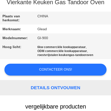
Vierkante Keuken Gas Tandoor Oven
FABRIEKSTOCHT
Plaats van
CHINA
herkomst:
KWALITEITSCONTROLE
Merknaam:
Glead
Modelnummer:
Gl-900
NIEUWS
Hoog licht:
,
6kw commerciële kookapparatuur
,
ODM commerciële kookapparatuur
VRAAG
roestvrijstalen keukengas-tandooroven
EEN
CONTACTEER ONS!
OFFERTE
SITEMAP
DETAILS ONTVOUWEN
PRIVACY
vergelijkbare producten