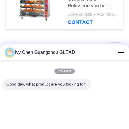
Rotisserie van het
Keuken het Kokende
USD+50~1000 + PCS MOQ:PCs 1
Materiaal Gas van de
CONTACT
de Ovenmachine
populaire categorieën
Alle
Ivy Chen Guangzhou GLEAD
Commercieel Kokend
Keuken Kokend
1:53 AM
Materiaal
Materiaal
Good day, what product are you looking for?
Restaurant Kokend
De Machines van de
Materiaal
voedselverwerking
Commercieel
Productielijn bakkerij
Bakselmateriaal