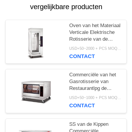
vergelijkbare producten
SITEMAP
Oven van het Materiaal
PRIVACY
Verticale Elektrische
Rotisserie van de
POLICY
roestvrij staalkeuken
USD+50~2000 + PCS MOQ:PCs 1
de Kokende
CONTACT
Commerciële van het
Gasrotisserie van
Restaurantlpg de
Kippenoven voor
USD+50~1000 + PCS MOQ:PCs 1
Gehele Kip
CONTACT
SS van de Kippen
Commerciële