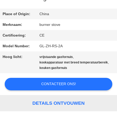
ONS
Place of Origin:
China
Merknaam:
burner stove
FABRIEKSTOCHT
Certificering:
CE
Model Number:
GL-ZH-RS-2A
KWALITEITSCONTROLE
Hoog licht:
,
vrijstaande gasfornuis
,
kookapparatuur met breed temperatuurbereik
NIEUWS
keuken gasfornuis
CONTACTEER ONS!
VRAAG
EEN
DETAILS ONTVOUWEN
OFFERTE