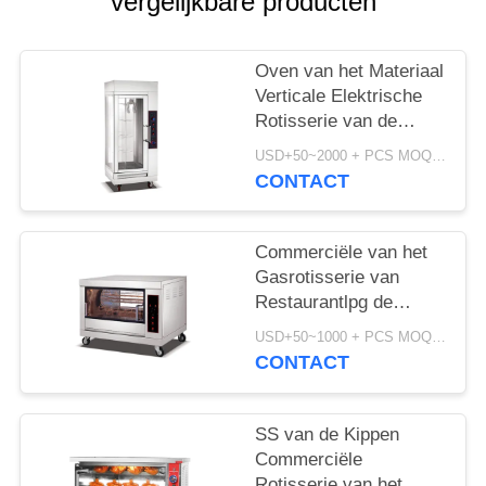
POLICY
vergelijkbare producten
Oven van het Materiaal
Verticale Elektrische
Rotisserie van de
roestvrij staalkeuken
USD+50~2000 + PCS MOQ:PCs 1
de Kokende
CONTACT
Commerciële van het
Gasrotisserie van
Restaurantlpg de
Kippenoven voor
USD+50~1000 + PCS MOQ:PCs 1
Gehele Kip
CONTACT
SS van de Kippen
Commerciële
Rotisserie van het