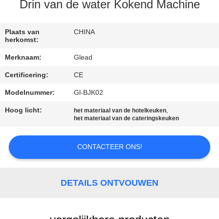
Drin van de water Kokend Machine
FABRIEKSTOCHT
Plaats van
CHINA
herkomst:
KWALITEITSCONTROLE
Merknaam:
Glead
Certificering:
CE
NIEUWS
Modelnummer:
Gl-BJK02
VRAAG
Hoog licht:
,
het materiaal van de hotelkeuken
het materiaal van de cateringskeuken
EEN
OFFERTE
CONTACTEER ONS!
SITEMAP
DETAILS ONTVOUWEN
PRIVACY