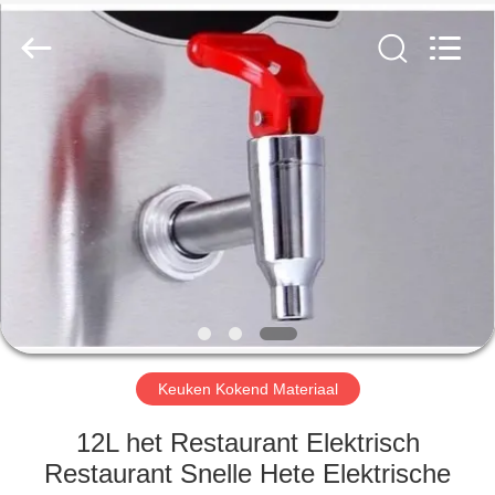
Glead
Kitchen
Equipment
Co.,
Ltd..
All
Rights
Reserved.
HUIS
PRODUCTEN
VIDEO'S
VR-
SHOW
Keuken Kokend Materiaal
OVER
12L het Restaurant Elektrisch
ONS
Restaurant Snelle Hete Elektrische