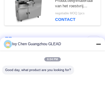
Productielijnmateriaal
van het roestvrij
staalvoedsel Machine
negotiable MOQ:1pcs
van de de Loempiarol
CONTACT
de volledig
Automatische
populaire categorieën
Alle
Ivy Chen Guangzhou GLEAD
Commercieel Kokend
Keuken Kokend
6:04 PM
Materiaal
Materiaal
Good day, what product are you looking for?
Restaurant Kokend
De Machines van de
Materiaal
voedselverwerking
Commercieel
Productielijn bakkerij
Bakselmateriaal