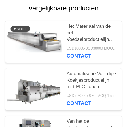
vergelijkbare producten
SITEMAP
Het Materiaal van de
PRIVACY
het
Voedselproductielijn
POLICY
van de tunneloven voor
USD10000-USD38000 MOQ:1+piece
de Toost van de het
CONTACT
Broodcake van het
Koekjesbrood
Automatische Volledige
Koekjesproductielijn
met PLC Touch
screencontrole
USD+98000+SET MOQ:1+set
CONTACT
Van het de