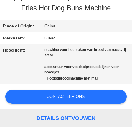
Fries Hot Dog Buns Machine
ONS
Place of Origin:
China
FABRIEKSTOCHT
Merknaam:
Glead
Hoog licht:
machine voor het maken van brood van roestvrij
KWALITEITSCONTROLE
staal
,
apparatuur voor voedselproductielijnen voor
broodjes
NIEUWS
,
Hotdogbroodmachine met mal
VRAAG
CONTACTEER ONS!
EEN
DETAILS ONTVOUWEN
OFFERTE