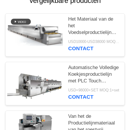
POLICY
vergelijkbare producten
Het Materiaal van de
het
Voedselproductielijn
van de tunneloven voor
USD10000-USD38000 MOQ:1+piece
de Toost van de het
CONTACT
Broodcake van het
Koekjesbrood
Automatische Volledige
Koekjesproductielijn
met PLC Touch
screencontrole
USD+98000+SET MOQ:1+set
CONTACT
Van het de
Productielijnmateriaal
van het roestvrij