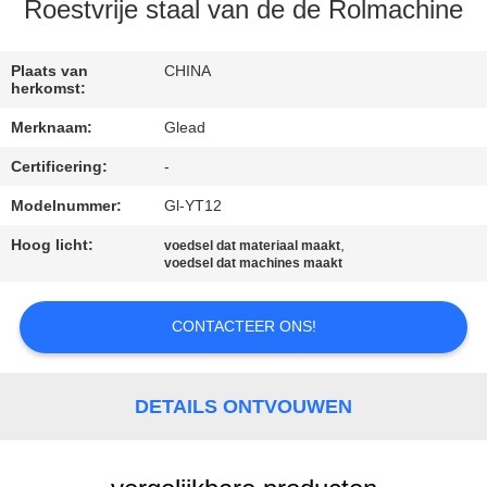
Roestvrije staal van de de Rolmachine
FABRIEKSTOCHT
Plaats van
CHINA
herkomst:
KWALITEITSCONTROLE
Merknaam:
Glead
Certificering:
-
NIEUWS
Modelnummer:
Gl-YT12
VRAAG
Hoog licht:
,
voedsel dat materiaal maakt
voedsel dat machines maakt
EEN
OFFERTE
CONTACTEER ONS!
SITEMAP
DETAILS ONTVOUWEN
PRIVACY