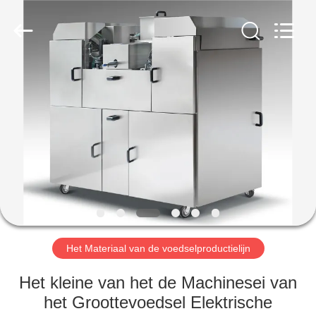
Glead
Kitchen
Equipment
Co.,
Ltd..
All
Rights
Reserved.
HUIS
PRODUCTEN
VIDEO'S
VR-
SHOW
Het Materiaal van de voedselproductielijn
OVER
Het kleine van het de Machinesei van
ONS
het Groottevoedsel Elektrische