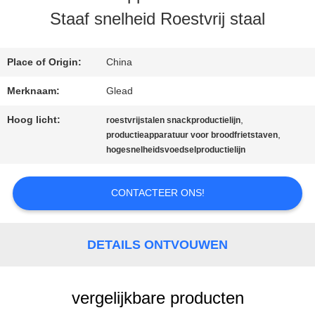
Staaf snelheid Roestvrij staal
ONS
Place of Origin:
China
FABRIEKSTOCHT
Merknaam:
Glead
Hoog licht:
,
roestvrijstalen snackproductielijn
KWALITEITSCONTROLE
,
productieapparatuur voor broodfrietstaven
hogesnelheidsvoedselproductielijn
NIEUWS
CONTACTEER ONS!
VRAAG
DETAILS ONTVOUWEN
EEN
OFFERTE
vergelijkbare producten