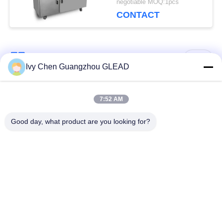
negotiable MOQ:1pcs
van de de Loempiarol
CONTACT
de volledig
Automatische
populaire categorieën
Alle
Ivy Chen Guangzhou GLEAD
Commercieel Kokend
Keuken Kokend
7:52 AM
Materiaal
Materiaal
Good day, what product are you looking for?
Restaurant Kokend
De Machines van de
Materiaal
voedselverwerking
Commercieel
Productielijn bakkerij
Bakselmateriaal
Industrieel
Commerciële