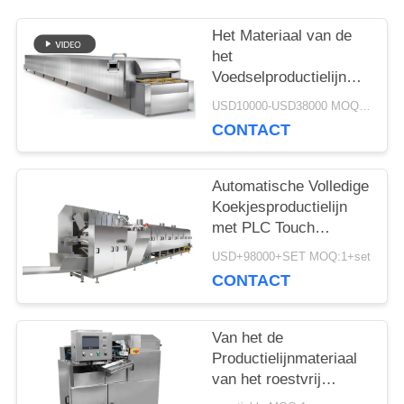
SITEMAP
Het Materiaal van de
het
Voedselproductielijn
PRIVACY
van de tunneloven voor
USD10000-USD38000 MOQ:1+piece
de Toost van de het
CONTACT
POLICY
Broodcake van het
Koekjesbrood
Automatische Volledige
Koekjesproductielijn
met PLC Touch
screencontrole
USD+98000+SET MOQ:1+set
CONTACT
Van het de
Productielijnmateriaal
van het roestvrij
staalvoedsel Machine