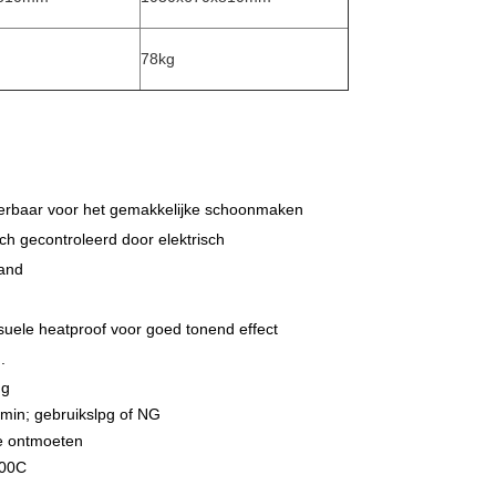
78kg
jderbaar voor het gemakkelijke schoonmaken
ch gecontroleerd door elektrisch
mand
suele heatproof voor goed tonend effect
.
ng
/min; gebruikslpg of NG
te ontmoeten
300C