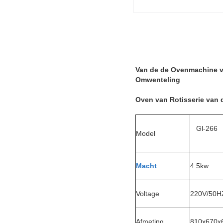
Van de de Ovenmachine va
Omwenteling
Oven van Rotisserie van d
Gl-266
Model
Macht
4.5kw
Voltage
220V/50H
Afmeting
810x670