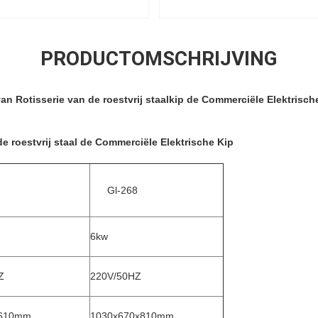
PRODUCTOMSCHRIJVING
n Rotisserie van de roestvrij staalkip de Commerciële Elektrisc
e roestvrij staal de Commerciële Elektrische Kip
Gl-268
6kw
Z
220V/50HZ
x610mm
1030x670x810mm