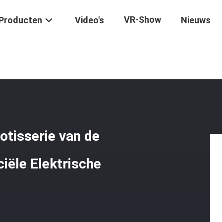
VR-Show
Producten
Video's
Nieuws
e Ovenmachine Van Rotisserie Van De Roestvrij Staalkip De Commerc
tisserie van de
iële Elektrische