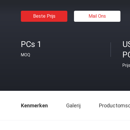
Beste Prijs
Mail Ons
PCs 1
U
P
MOQ
Prij
Kenmerken
Galerij
Productomsch