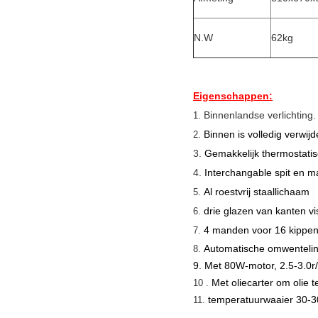
N.W
62kg
Eigenschappen:
Binnenlandse verlichting.
1.
Binnen is volledig verwi
2.
3.
Gemakkelijk thermostatis
4.
Interchangable spit en 
Al roestvrij staallichaam
5.
drie glazen van kanten vi
6.
4 manden voor 16 kippen
7.
Automatische omwenteli
8.
9. Met 80W-motor, 2.5-3.0r
Met oliecarter om olie 
10 .
temperatuurwaaier 30-
11.