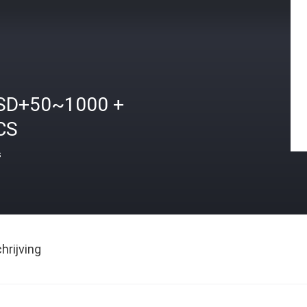
SD+50~1000 +
CS
s
rijving