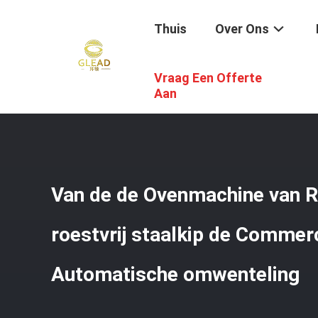
Thuis
Over Ons
Vraag Een Offerte
Thuis
/
Producten
/
Keuken Kokend Materiaal
/
Van De D
Aan
Van de de Ovenmachine van Ro
roestvrij staalkip de Commerc
Automatische omwenteling