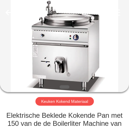
Glead
Kitchen
Equipment
Co.,
Ltd..
All
Rights
Reserved.
HUIS
PRODUCTEN
VIDEO'S
VR-
SHOW
Keuken Kokend Materiaal
OVER
Elektrische Beklede Kokende Pan met
ONS
150 van de de Boilerliter Machine van