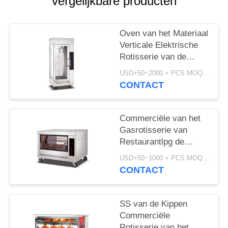
POLICY
vergelijkbare producten
Oven van het Materiaal
Verticale Elektrische
Rotisserie van de
roestvrij staalkeuken
USD+50~2000 + PCS MOQ:PCs 1
de Kokende
CONTACT
Commerciële van het
Gasrotisserie van
Restaurantlpg de
Kippenoven voor
USD+50~1000 + PCS MOQ:PCs 1
Gehele Kip
CONTACT
SS van de Kippen
Commerciële
Rotisserie van het