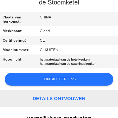
de Stoomketel
FABRIEKSTOCHT
Plaats van
CHINA
herkomst:
KWALITEITSCONTROLE
Merknaam:
Glead
Certificering:
CE
NIEUWS
Modelnummer:
Gl-KUITEN
VRAAG
Hoog licht:
,
het materiaal van de hotelkeuken
het materiaal van de cateringskeuken
EEN
OFFERTE
CONTACTEER ONS!
SITEMAP
DETAILS ONTVOUWEN
PRIVACY