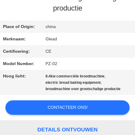
productie
ONS
Place of Origin:
china
FABRIEKSTOCHT
Merknaam:
Glead
Certificering:
CE
KWALITEITSCONTROLE
Model Number:
PZ-02
NIEUWS
Hoog licht:
,
8.4kw commerciële broodmachine
,
electric bread baking equipment
broodmachine voor grootschalige productie
VRAAG
CONTACTEER ONS!
EEN
OFFERTE
DETAILS ONTVOUWEN