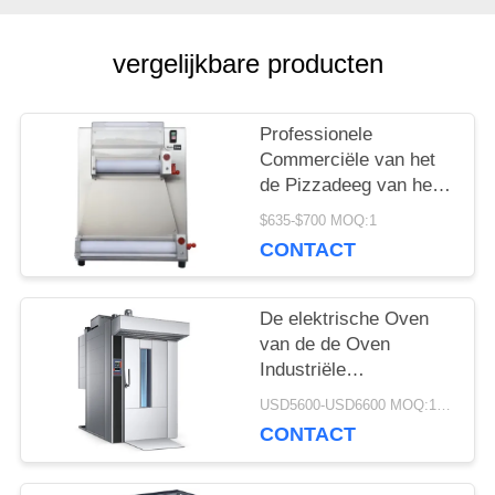
SITEMAP
vergelijkbare producten
PRIVACY
Professionele
Commerciële van het
POLICY
de Pizzadeeg van het
Bakselmateriaal de
$635-$700 MOQ:1
Rolmachine 50g - 500g
CONTACT
De elektrische Oven
van de de Oven
Industriële
Commerciële
USD5600-USD6600 MOQ:1piece
Roterende Convectie
CONTACT
van het 16 Dienbladgas
Roterende