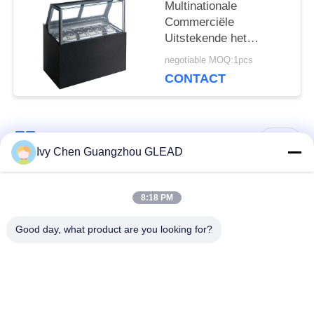
Multinationale
Commerciële
Uitstekende het
Roomijsshowcase van
negotiable MOQ:1pcs
het Bakselmateriaal
CONTACT
populaire categorieën
Alle
Ivy Chen Guangzhou GLEAD
Commercieel Kokend
Keuken Kokend
8:18 PM
Materiaal
Materiaal
Good day, what product are you looking for?
Restaurant Kokend
De Machines van de
Materiaal
voedselverwerking
Commercieel