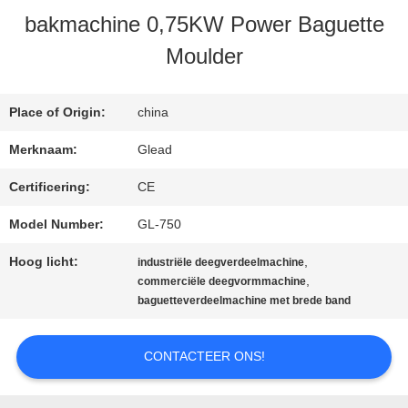
bakmachine 0,75KW Power Baguette
ONS
Moulder
FABRIEKSTOCHT
Place of Origin:
china
Merknaam:
Glead
KWALITEITSCONTROLE
Certificering:
CE
Model Number:
GL-750
NIEUWS
Hoog licht:
,
industriële deegverdeelmachine
,
commerciële deegvormmachine
VRAAG
baguetteverdeelmachine met brede band
EEN
CONTACTEER ONS!
OFFERTE