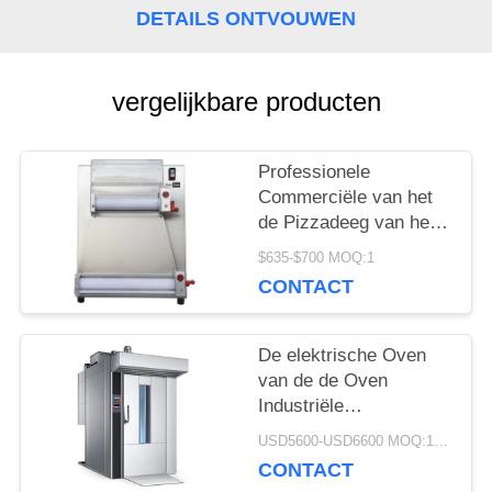
DETAILS ONTVOUWEN
SITEMAP
vergelijkbare producten
PRIVACY
POLICY
Professionele
Commerciële van het
de Pizzadeeg van het
Bakselmateriaal de
$635-$700 MOQ:1
Rolmachine 50g - 500g
CONTACT
De elektrische Oven
van de de Oven
Industriële
Commerciële
USD5600-USD6600 MOQ:1piece
Roterende Convectie
CONTACT
van het 16 Dienbladgas