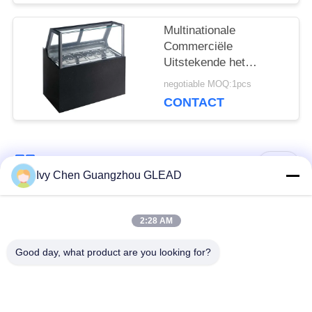
Roterende
Multinationale
Commerciële
Uitstekende het
Roomijsshowcase van
negotiable MOQ:1pcs
het Bakselmateriaal
CONTACT
populaire categorieën
Alle
Ivy Chen Guangzhou GLEAD
Commercieel Kokend
Keuken Kokend
2:28 AM
Materiaal
Materiaal
Good day, what product are you looking for?
Restaurant Kokend
De Machines van de
Materiaal
voedselverwerking