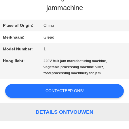
jammachine
ONS
Place of Origin:
China
FABRIEKSTOCHT
Merknaam:
Glead
Model Number:
1
KWALITEITSCONTROLE
Hoog licht:
,
220V fruit jam manufacturing machine
,
vegetable processing machine 50Hz
NIEUWS
food processing machinery for jam
CONTACTEER ONS!
VRAAG
EEN
DETAILS ONTVOUWEN
OFFERTE