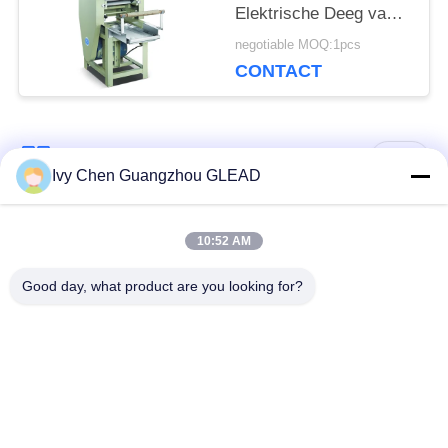
Elektrische Deeg van
de Voedselverwerking
negotiable MOQ:1pcs
Bakkerij Sheeter van
CONTACT
Sheeter
populaire categorieën
Alle
Ivy Chen Guangzhou GLEAD
Commercieel Kokend
Keuken Kokend
10:52 AM
Materiaal
Materiaal
Good day, what product are you looking for?
Restaurant Kokend
De Machines van de
Materiaal
voedselverwerking
Commercieel
Productielijn bakkerij
Bakselmateriaal