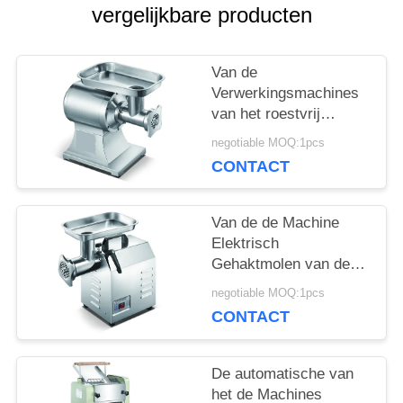
vergelijkbare producten
SITEMAP
Van de
Verwerkingsmachines
PRIVACY
van het roestvrij
staalvoedsel van het
POLICY
negotiable MOQ:1pcs
de Gehaktmolenvlees
CONTACT
de
Verwerkingsmachine
Van de de Machine
Elektrisch
Gehaktmolen van de
vleesgehaktmolen van
negotiable MOQ:1pcs
het het Roestvrije
CONTACT
staalvoedsel de
Verwerkingsmateriaal
De automatische van
het de Machines