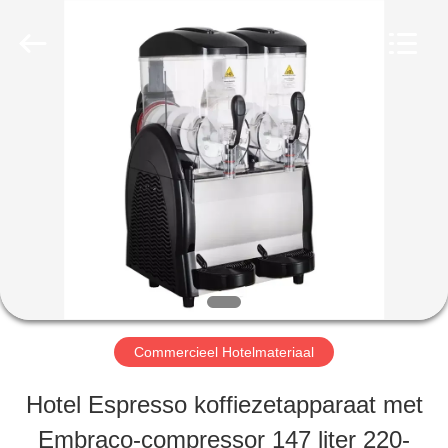
Guangzhou
Glead
Kitchen
Equipment
Co.,
Ltd..
HUIS
All
Rights
Reserved.
PRODUCTEN
VIDEO'S
VR-
Commercieel Hotelmateriaal
SHOW
Hotel Espresso koffiezetapparaat met
Embraco-compressor 147 liter 220-
OVER