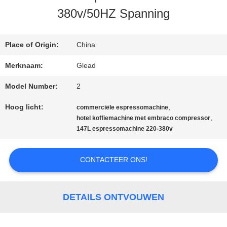
380v/50HZ Spanning
ONS
Place of Origin:
China
FABRIEKSTOCHT
Merknaam:
Glead
Model Number:
2
KWALITEITSCONTROLE
Hoog licht:
,
commerciële espressomachine
,
hotel koffiemachine met embraco compressor
NIEUWS
147L espressomachine 220-380v
CONTACTEER ONS!
VRAAG
EEN
DETAILS ONTVOUWEN
OFFERTE