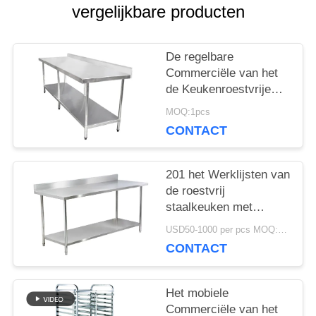
vergelijkbare producten
SITEMAP
De regelbare
Commerciële van het
PRIVACY
de Keukenroestvrije
staal van het
POLICY
MOQ:1pcs
Hotelmateriaal Lijst van
CONTACT
Woking
201 het Werklijsten van
de roestvrij
staalkeuken met
Undershelf Roestvrije
USD50-1000 per pcs MOQ:1pcs
Backsplash
CONTACT
Het mobiele
Commerciële van het