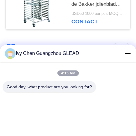
de Bakkerijdienblad
van het Hotelmateriaal
USD50-1000 per pcs MOQ:1pcs
van het het Rekkarretje
CONTACT
Karretje van het het
Roestvrije staalvoedsel
populaire categorieën
Alle
Ivy Chen Guangzhou GLEAD
Commercieel Kokend
Keuken Kokend
4:15 AM
Materiaal
Materiaal
Good day, what product are you looking for?
Restaurant Kokend
De Machines van de
Materiaal
voedselverwerking
Commercieel
Productielijn bakkerij
Bakselmateriaal