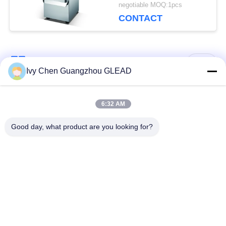
Plantaardige
negotiable MOQ:1pcs
Verwerkingsmateriaal
CONTACT
populaire categorieën
Alle
Ivy Chen Guangzhou GLEAD
Commercieel Kokend
Keuken Kokend
6:32 AM
Materiaal
Materiaal
Good day, what product are you looking for?
Restaurant Kokend
De Machines van de
Materiaal
voedselverwerking
Commercieel
Productielijn bakkerij
Bakselmateriaal
Industrieel
Commerciële