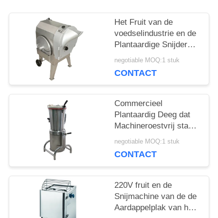
SITEMAP
Het Fruit van de
voedselindustrie en de
Plantaardige Snijder
PRIVACY
van het Plantaardige
negotiable MOQ:1 stuk
Verwerkingsmateriaal
CONTACT
POLICY
voor Wortels
Commercieel
Plantaardig Deeg dat
Machineroestvrij staal
Gemakkelijk maakt te
negotiable MOQ:1 stuk
werken
CONTACT
220V fruit en de
Snijmachine van de de
Aardappelplak van het