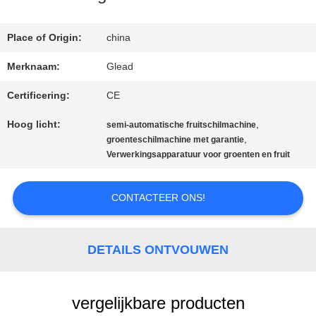
ONS
Place of Origin:
china
Merknaam:
Glead
FABRIEKSTOCHT
Certificering:
CE
Hoog licht:
,
KWALITEITSCONTROLE
semi-automatische fruitschilmachine
,
groenteschilmachine met garantie
Verwerkingsapparatuur voor groenten en fruit
NIEUWS
CONTACTEER ONS!
VRAAG
DETAILS ONTVOUWEN
EEN
OFFERTE
vergelijkbare producten