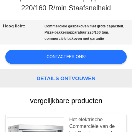
220/160 R/min Staafsnelheid
ONS
Hoog licht:
,
Commerciële gasbakoven met grote capaciteit
FABRIEKSTOCHT
,
Pizza-bakkerijapparatuur 220/160 tpm
commerciële bakoven met garantie
KWALITEITSCONTROLE
CONTACTEER ONS!
NIEUWS
DETAILS ONTVOUWEN
VRAAG
vergelijkbare producten
EEN
Het elektrische
OFFERTE
Commerciële van de