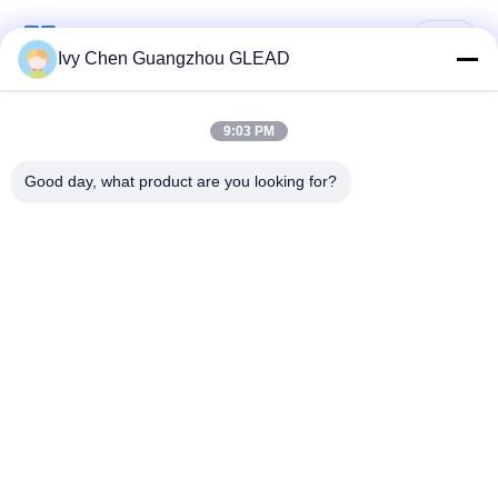
populaire categorieën
Alle
Ivy Chen Guangzhou GLEAD
Commercieel Kokend
Keuken Kokend
9:03 PM
Materiaal
Materiaal
Good day, what product are you looking for?
Restaurant Kokend
De Machines van de
Materiaal
voedselverwerking
Commercieel
Productielijn bakkerij
Bakselmateriaal
Industrieel
Commerciële
Koelingsmateriaal
Bakseloven