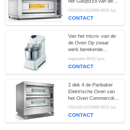
het Gaspizza van de
Bakseloven Materiaal
SITEMAP
USD130-USD2800 MOQ:1piece
van het de Oven
CONTACT
Commerciële Baksel
PRIVACY
Van het micro- van de
de Oven Op zwaar
POLICY
werk berekende
Horizontale Bloem
negotiable MOQ:1pcs
Computer
CONTACT
Commerciële Baksel
het Deegmixer
2 dek 4 de Panbaker
Elektrische Oven van
het Oven Commerciële
Elektrische Brood
USD190-USD2800 MOQ:1piece
bevrijdt Tanding
CONTACT