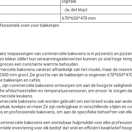
Digitaal
- Ja, dat klopt.
670*650*470 mm
fessionele oven voor bakkerijen.
re toepassingen van commerciële bakovens is in pizzeria's en pizzeri
g en lekker isMet hun verwarmingselementen kunnen ze snel hoge tem
kproces een constante warmte behouden.
rciële bakovens variëren afhankelijk van het model, maar de meeste z
 2300 mm groot.,De grootte van de bakkerijen is ongeveer 670*650*4
re bakkerijen en cafés.
ft, zijn commerciële bakovens ontworpen om aan de hoogste veilighei
he afsluittoestellen en temperatuursensoren, om ervoor te zorgen dat 
mmerciële keukens.
merciële bakovens ook worden gebruikt om een breed scala aan and
ebak, koekjes en meer.Ze zijn verkrijgbaar in verschillende stijlen en c
s en professionele bakovens, om aan de specifieke behoeften van elke
commerciële bakovens een onmisbaar hulpmiddel voor elke professione
ntiële investering voor elk bedrijf dat snel en efficiënt kwalitatief ho