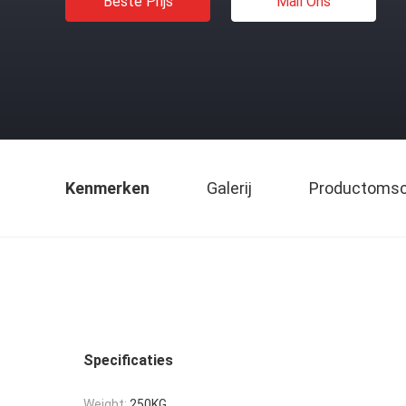
Beste Prijs
Mail Ons
Kenmerken
Galerij
Productomsch
Specificaties
Weight:
250KG