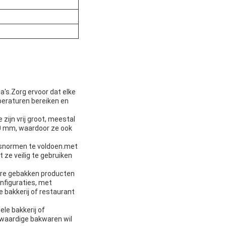
a's.Zorg ervoor dat elke
peraturen bereiken en
ijn vrij groot, meestal
70 mm, waardoor ze ook
dsnormen te voldoen.met
ze veilig te gebruiken
ere gebakken producten
onfiguraties, met
 bakkerij of restaurant
le bakkerij of
ogwaardige bakwaren wil