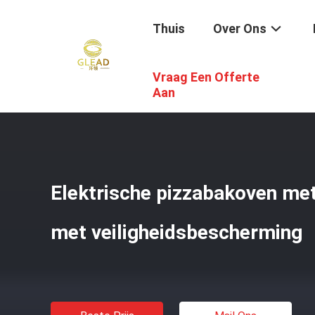
Thuis
Over Ons
Vraag Een Offerte
Thuis
/
Producten
/
Commerciële Bakseloven
/
Elektris
Aan
Elektrische pizzabakoven met
met veiligheidsbescherming