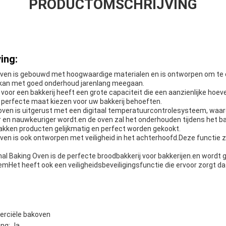
PRODUCTOMSCHRIJVING
ing:
en is gebouwd met hoogwaardige materialen en is ontworpen om te 
 kan met goed onderhoud jarenlang meegaan.
or een bakkerij heeft een grote capaciteit die een aanzienlijke hoeve
 perfecte maat kiezen voor uw bakkerij behoeften.
oven is uitgerust met een digitaal temperatuurcontrolesysteem, waa
 en nauwkeuriger wordt.en de oven zal het onderhouden tijdens het 
akken producten gelijkmatig en perfect worden gekookt.
n is ook ontworpen met veiligheid in het achterhoofd.Deze functie z
l Baking Oven is de perfecte broodbakkerij voor bakkerijen.en wordt g
et heeft ook een veiligheidsbeveiligingsfunctie die ervoor zorgt dat uw
rciële bakoven
ng: Ja