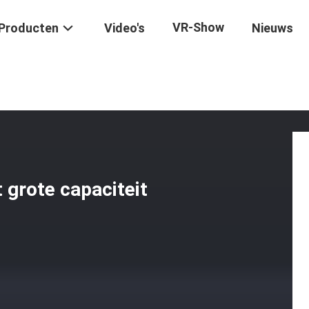
VR-Show
Producten
Video's
Nieuws
che Pizzabakoven Met Grote Capaciteit Met Veiligheidsbescherming
 grote capaciteit