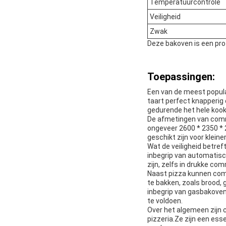
Temperatuurcontrole
Veiligheid
Zwak
Deze bakoven is een pro
Toepassingen:
Een van de meest populai
taart perfect knapperi
gedurende het hele koo
De afmetingen van comme
ongeveer 2600 * 2350 *
geschikt zijn voor kleine
Wat de veiligheid betre
inbegrip van automatisc
zijn, zelfs in drukke co
Naast pizza kunnen com
te bakken, zoals brood, g
inbegrip van gasbakoven
te voldoen.
Over het algemeen zijn 
pizzeria.Ze zijn een esse