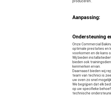
produceren..
Aanpassing:
Ondersteuning en
Onze Commercial Baking
optimale prestaties en 
voorkomen en de kans op
Wij bieden installatiedi
bieden ook trainingsdie
kenmerken ervan.
Daarnaast bieden wij re
team van technici is ze
uw oven zo snel mogelijk
We begrijpen dat elk be
op uw specifieke behoe
technische ondersteuni