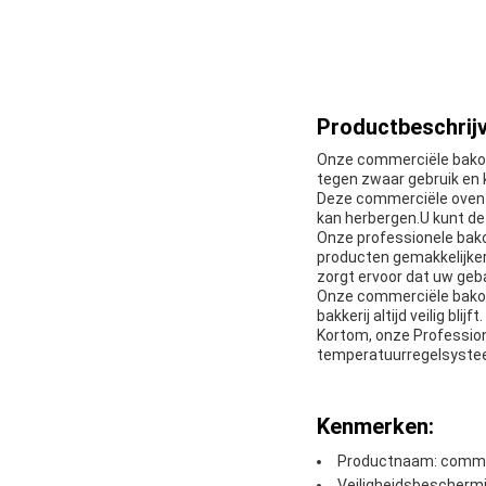
Productbeschrijv
Onze commerciële bakov
tegen zwaar gebruik en
Deze commerciële oven vo
kan herbergen.U kunt de
Onze professionele bak
producten gemakkelijker
zorgt ervoor dat uw geb
Onze commerciële bakove
bakkerij altijd veilig blijft.
Kortom, onze Professiona
temperatuurregelsysteemH
Kenmerken:
Productnaam: comme
Veiligheidsbeschermi