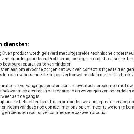
 diensten:
 Oven product wordt geleverd met uitgebreide technische ondersteu
levensduur te garanderen.Probleemoplossing, en onderhoudsdiensten 
 kostbare reparaties te verminderen.
ensten aan om ervoor te zorgen dat uw oven correct is ingesteld en ger
nsten om uw personeel te helpen vertrouwd te raken met het gebruik v
paratie- en vervangingsdiensten aan om eventuele problemen met uw 
er bekwaam en ervaren in het repareren en vervangen van onderdelen 
 weer aan de gang is.
drijf unieke behoeften heeft, daarom bieden we aangepaste servicepla
ften.Neem vandaag nog contact met ons op om meer te weten te kom
ng en diensten voor onze commerciële bakoven product.