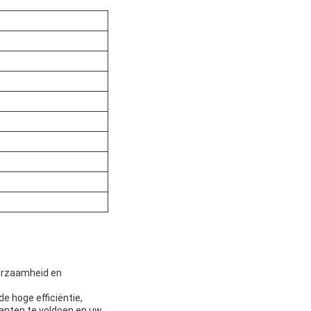
uurzaamheid en
e hoge efficiëntie,
lanten te voldoen en uw