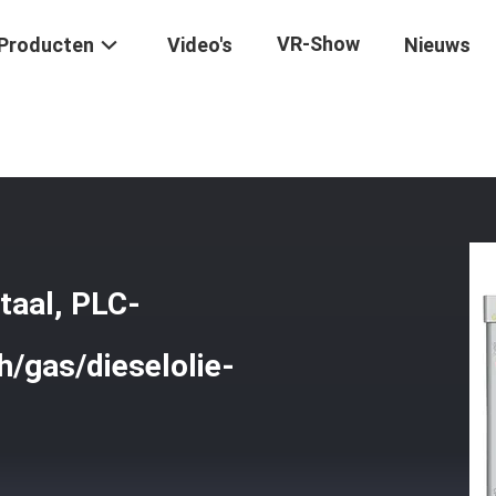
VR-Show
Producten
Video's
Nieuws
en Van Roestvrij Staal, PLC-Besturingssysteem, Elektrisch/gas/diese
staal, PLC-
h/gas/dieselolie-