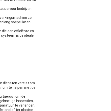
keuze voor bedrijven
erwerkingsmachine zo
enlang soepel laten
e die een efficiënte en
 systeem is de ideale
en diensten vereist om
ar om te helpen met de
 uitgerust om de
gelmatige inspecties,
paratuur te verlengen.
fstand of ter plaatse