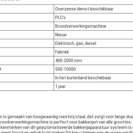
Overzeese dienst beschikbaar
PLC's
Broodverwerkingsmachine
Nieuw
Elektrisch, gas, diesel
Fabriek
400-2000 mm
t
500-10000
In het buitenland beschikbaar
1 jaar
jn is gemaakt van hoogwaardig roestvrij staal, dat zorgt voor lange d
oodverwerkingsmachine is perfect voor bakkerijen van alle groottes..
e kenmerken van dit geautomatiseerde bakkerijapparatuur systeem is d
jd meer brood en gebak kunt maken.Dit kan u helpen aan de vraag van k