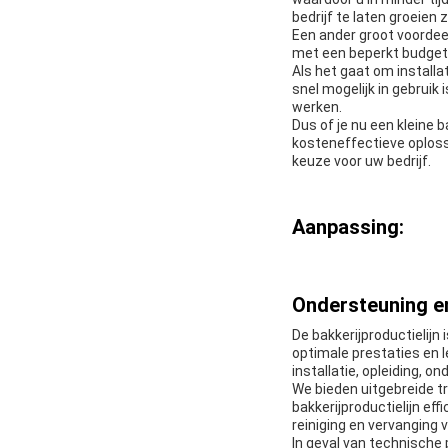
bedrijf te laten groeien 
Een ander groot voordee
met een beperkt budget.
Als het gaat om install
snel mogelijk in gebrui
werken.
Dus of je nu een kleine b
kosteneffectieve oploss
keuze voor uw bedrijf.
Aanpassing:
Ondersteuning en
De bakkerijproductielij
optimale prestaties en 
installatie, opleiding, o
We bieden uitgebreide t
bakkerijproductielijn e
reiniging en vervanging
In geval van technische