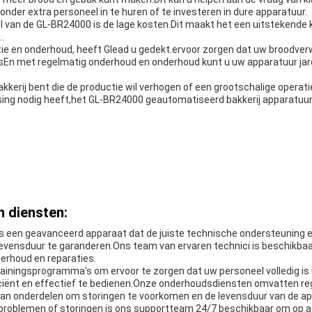
zonder extra personeel in te huren of te investeren in dure apparatuur.
l van de GL-BR24000 is de lage kosten.Dit maakt het een uitstekende 
.
atie en onderhoud, heeft Glead u gedekt.ervoor zorgen dat uw broodv
k isEn met regelmatig onderhoud en onderhoud kunt u uw apparatuur jar
akkerij bent die de productie wil verhogen of een grootschalige operati
ing nodig heeft,het GL-BR24000 geautomatiseerd bakkerij apparatuur
 diensten:
n is een geavanceerd apparaat dat de juiste technische ondersteuning 
levensduur te garanderen.Ons team van ervaren technici is beschikba
nderhoud en reparaties.
rainingsprogramma's om ervoor te zorgen dat uw personeel volledig is
fficiënt en effectief te bedienen.Onze onderhoudsdiensten omvatten re
 van onderdelen om storingen te voorkomen en de levensduur van de ap
 problemen of storingen is ons supportteam 24/7 beschikbaar om op a