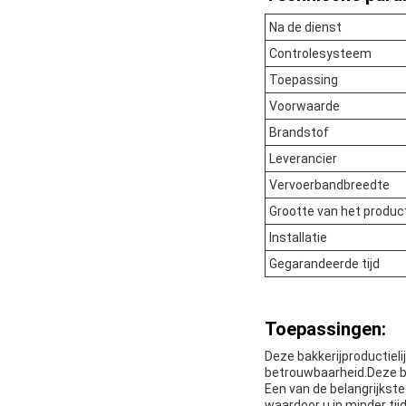
Na de dienst
Controlesysteem
Toepassing
Voorwaarde
Brandstof
Leverancier
Vervoerbandbreedte
Grootte van het produc
Installatie
Gegarandeerde tijd
Toepassingen:
Deze bakkerijproductieli
betrouwbaarheid.Deze br
Een van de belangrijkst
waardoor u in minder ti