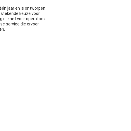
én jaar en is ontworpen
itstekende keuze voor
g die het voor operators
se service.die ervoor
en.