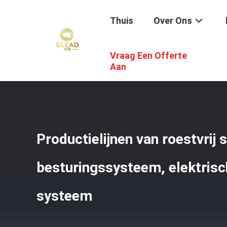
Thuis
Over Ons
Vraag Een Offerte
Thuis
/
Producten
/
Productielijn Bakkerij
/
Productielijn
Aan
Productielijnen van roestvrij 
besturingssysteem, elektrisc
systeem