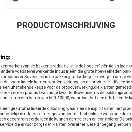
PRODUCTOMSCHRIJVING
ing:
 kenmerken van de bakkerijproductielijn is de hoge efficiëntie en lage 
en andere voedselverwerkende industrieën die grote hoeveelheden bakk
n producerenBovendien is de bakkerijproductielijn ontworpen om te 
or de operationele kosten worden verlaagd en de productie-efficiëntie
 is een uitstekende keuze voor de broodverwerking.die klanten gemoed
teren in een product van hoge kwaliteitBovendien is de bakkerijprodu
oduceren in een bereik van 500-10000, waardoor het een uitstekende ke
n is een geautomatiseerde oplossing waarmee de exploitanten het pro
ductielijn is uitgerust met geavanceerde technologie waarmee de ex
en gecentraliseerde locatie kunnen controleren en controlerenDe bakker
service.die ervoor zorgt dat klanten overal ter wereld toegang hebben