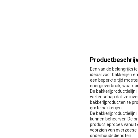
Productbeschrijv
Een van de belangrijkste
ideaal voor bakkerijen 
een beperkte tijd moete
energieverbruik, waardo
De bakkerijproductielijn
wetenschap dat ze inves
bakkerijproducten te pr
grote bakkerijen.
De bakkerijproductielij
kunnen beheersen.De pro
productieproces vanuit e
voorzien van overzeese 
onderhoudsdiensten.