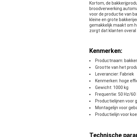
Kortom, de bakkerijprodu
broodverwerking.automat
voor de productie van b
kleine en grote bakkerij
gemakkelijk maakt om he
zorgt dat klanten overa
Kenmerken:
Productnaam: bakkeri
Grootte van het prod
Leverancier: Fabriek
Kenmerken: hoge effi
Gewicht: 1000 kg
Frequentie: 50 Hz/60
Productielijnen voor 
Montagelijn voor ge
Productielijn voor ko
Technische para