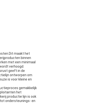
kosten.Dit maakt het
erijproducten binnen
werken met een minimaal
 wordt verhoogd.
srust geeft in de
ctielijn ontworpen om
uze is voor kleine en
ductieproces gemakkelijk
ploitanten het
ij productie lijn is ook
 tot ondersteunings- en