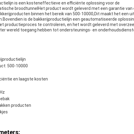
ctielijn is een kosteneffectieve en efficiënte oplossing voor de
ische broodtunnelHet product wordt geleverd met een garantie van é
akkerijproducten binnen het bereik van 500-10000,Dit maakt het een u
en.Bovendien is de bakkerijproductielijn een geautomatiseerde oplossin
t productieproces te controleren, en het wordt geleverd met overzee
l ter wereld toegang hebben tot ondersteunings- en onderhoudsdienst
jproductielijn
uct: 500-10000
ciëntie en laagste kosten
 Hz
gebak
bakken producten
ekjes
meters: