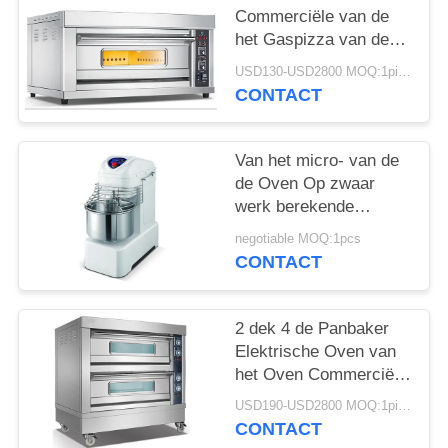
POLICY
Commerciële van de
het Gaspizza van de
Bakseloven Materiaal
USD130-USD2800 MOQ:1piece
van het de Oven
CONTACT
Commerciële Baksel
Van het micro- van de
de Oven Op zwaar
werk berekende
Horizontale Bloem
negotiable MOQ:1pcs
Computer
CONTACT
Commerciële Baksel
het Deegmixer
2 dek 4 de Panbaker
Elektrische Oven van
het Oven Commerciële
Elektrische Brood
USD190-USD2800 MOQ:1piece
bevrijdt Tanding
CONTACT