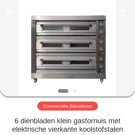
Glead
Kitchen
Equipment
Co.,
Ltd..
All
Rights
Reserved.
HUIS
PRODUCTEN
VIDEO'S
VR-
SHOW
Commerciële Bakseloven
OVER
6 dienbladen klein gasfornuis met
ONS
elektrische vierkante koolstofstalen