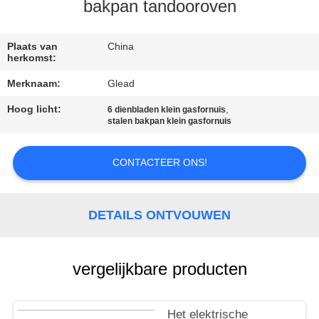
bakpan tandooroven
FABRIEKSTOCHT
Plaats van
China
herkomst:
KWALITEITSCONTROLE
Merknaam:
Glead
Hoog licht:
,
6 dienbladen klein gasfornuis
NIEUWS
stalen bakpan klein gasfornuis
VRAAG
CONTACTEER ONS!
EEN
OFFERTE
DETAILS ONTVOUWEN
SITEMAP
vergelijkbare producten
PRIVACY
Het elektrische