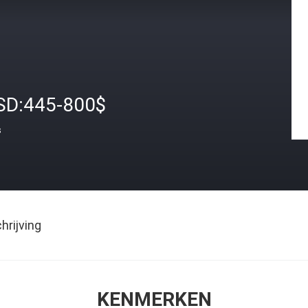
SD:445-800$
s
rijving
KENMERKEN