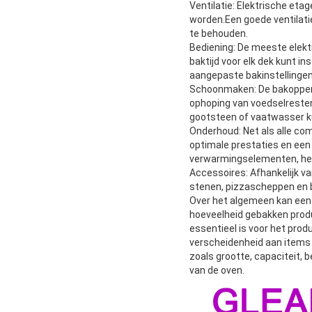
Ventilatie: Elektrische e
worden.Een goede ventilati
te behouden.
Bediening: De meeste elekt
baktijd voor elk dek kunt
aangepaste bakinstellingen
Schoonmaken: De bakopper
ophoping van voedselreste
gootsteen of vaatwasser k
Onderhoud: Net als alle c
optimale prestaties en een
verwarmingselementen, het 
Accessoires: Afhankelijk v
stenen, pizzascheppen en b
Over het algemeen kan een 
hoeveelheid gebakken prod
essentieel is voor het pro
verscheidenheid aan items t
zoals grootte, capaciteit, 
van de oven.