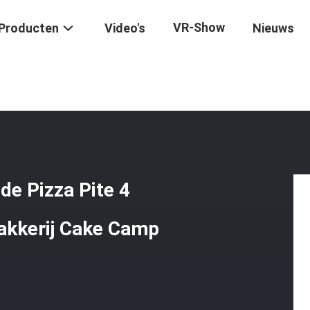
VR-Show
Producten
Video's
Nieuws
ële Conventie Roterende Pizza Pite 4 Pits Elektrisch Fornuis Met Bakk
de Pizza Pite 4
Bakkerij Cake Camp