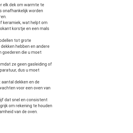
r elk dek om warmte te
s onafhankelijk worden
ren.
f keramiek, wat helpt om
rokant korstje en een mals
odellen tot grote
e dekken hebben en andere
en goederen die u moet
 omdat ze geen gasleiding of
paratuur, dus u moet
t aantal dekken en de
rwachten voor een oven van
jf dat snel en consistent
grijk om rekening te houden
zaamheid van de oven.