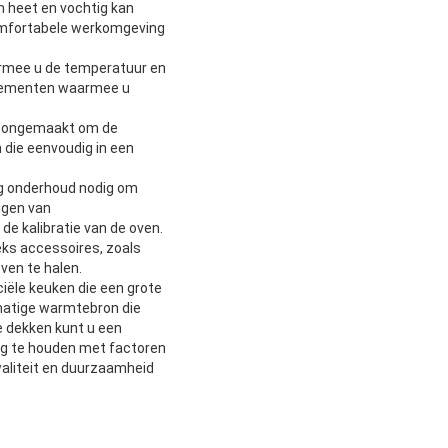
 heet en vochtig kan
comfortabele werkomgeving
armee u de temperatuur en
elementen waarmee u
hoongemaakt om de
die eenvoudig in een
ig onderhoud nodig om
ngen van
e kalibratie van de oven.
eks accessoires, zoals
ven te halen.
iële keuken die een grote
matige warmtebron die
e dekken kunt u een
ing te houden met factoren
kwaliteit en duurzaamheid