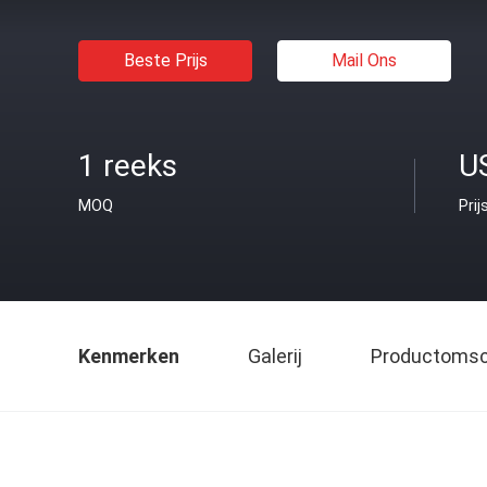
Beste Prijs
Mail Ons
1 reeks
U
MOQ
Prij
Kenmerken
Galerij
Productomsch