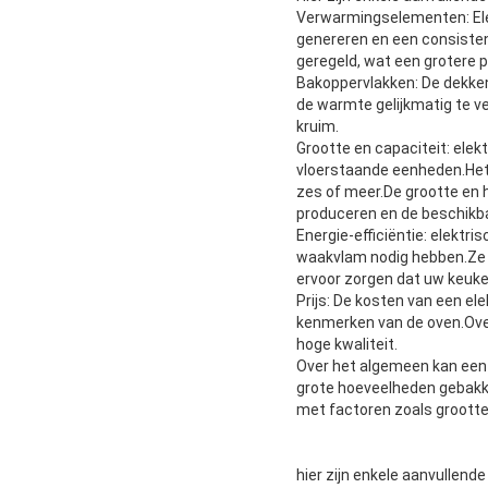
Verwarmingselementen: Ele
genereren en een consiste
geregeld, wat een grotere p
Bakoppervlakken: De dekken
de warmte gelijkmatig te ve
kruim.
Grootte en capaciteit: elek
vloerstaande eenheden.Het
zes of meer.De grootte en h
produceren en de beschikba
Energie-efficiëntie: elektr
waakvlam nodig hebben.Ze 
ervoor zorgen dat uw keuke
Prijs: De kosten van een el
kenmerken van de oven.Over
hoge kwaliteit.
Over het algemeen kan een e
grote hoeveelheden gebakke
met factoren zoals grootte,
hier zijn enkele aanvullende