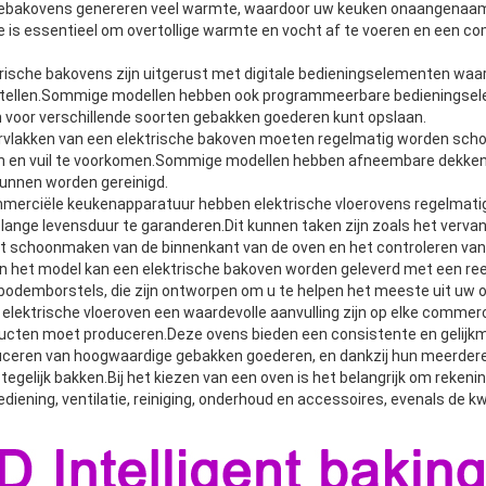
tagebakovens genereren veel warmte, waardoor uw keuken onaangenaam
e is essentieel om overtollige warmte en vocht af te voeren en een 
rische bakovens zijn uitgerust met digitale bedieningselementen wa
 instellen.Sommige modellen hebben ook programmeerbare bedienings
 voor verschillende soorten gebakken goederen kunt opslaan.
vlakken van een elektrische bakoven moeten regelmatig worden sc
n en vuil te voorkomen.Sommige modellen hebben afneembare dekken 
unnen worden gereinigd.
ommerciële keukenapparatuur hebben elektrische vloerovens regelmat
 lange levensduur te garanderen.Dit kunnen taken zijn zoals het verva
schoonmaken van de binnenkant van de oven en het controleren van d
an het model kan een elektrische bakoven worden geleverd met een re
odemborstels, die zijn ontworpen om u te helpen het meeste uit uw o
elektrische vloeroven een waardevolle aanvulling zijn op elke commerc
ucten moet produceren.Deze ovens bieden een consistente en gelijk
duceren van hoogwaardige gebakken goederen, en dankzij hun meerder
egelijk bakken.Bij het kiezen van een oven is het belangrijk om reken
bediening, ventilatie, reiniging, onderhoud en accessoires, evenals de 