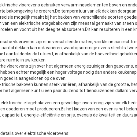
ktrische vloerovens gebruiken verwarmingselementen boven en onde
nte bakomgeving te creëren.De temperatuur van elk dek kan doorgaan
recisie mogelijk maakt bij het bakken van verschillende soorten goede
 van een elektrische etagebakoven zijn meestal gemaakt van steen o
rdelen en vocht uit het deeg te absorberen.Dit kan resulteren in een k
trische vloerovens zijn er in verschillende maten, van kleine aanrechtm
 aantal dekken kan ook variëren, waarbij sommige ovens slechts twe
et aantal decks dat u kiest, is afhankelijk van de hoeveelheid gebakk
re ruimte in uw keuken.
ische vloerovens zijn over het algemeen energiezuiniger dan gasovens,
hebben echter mogelijk een hoger voltage nodig dan andere keukenap
n goed is aangesloten op de oven.
ektrische bakoven kunnen sterk variëren, afhankelijk van de grootte, he
 het algemeen kunt u een paar duizend tot tienduizenden dollars ve
lektrische etagebakoven een geweldige investering zijn voor elk bedri
n goederen moet produceren.Bij het kiezen van een oven is het belan
 capaciteit, energie-efficiëntie en prijs, evenals de kwaliteit en duur
 details over elektrische vloerovens: