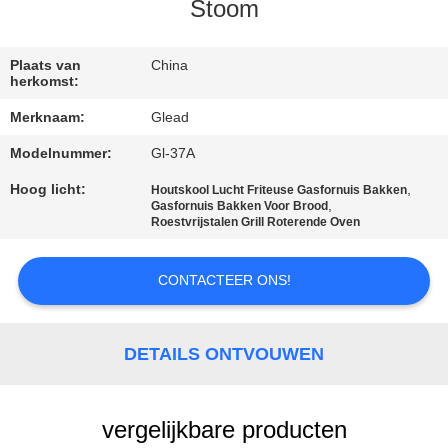
Stoom
FABRIEKSTOCHT
Plaats van
China
herkomst:
KWALITEITSCONTROLE
Merknaam:
Glead
Modelnummer:
Gl-37A
NIEUWS
Hoog licht:
,
Houtskool Lucht Friteuse Gasfornuis Bakken
,
Gasfornuis Bakken Voor Brood
VRAAG
Roestvrijstalen Grill Roterende Oven
EEN
CONTACTEER ONS!
OFFERTE
SITEMAP
DETAILS ONTVOUWEN
PRIVACY
vergelijkbare producten