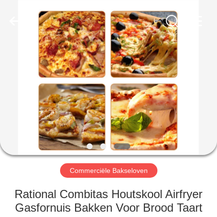
Glead
Kitchen
Equipment
Co.,
Ltd..
All
Rights
Reserved.
HUIS
PRODUCTEN
VIDEO'S
VR-
SHOW
Commerciële Bakseloven
OVER
Rational Combitas Houtskool Airfryer
ONS
Gasfornuis Bakken Voor Brood Taart