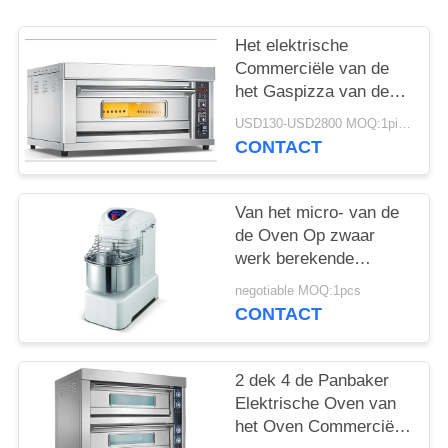
POLICY
Het elektrische
Commerciële van de
het Gaspizza van de
Bakseloven Materiaal
USD130-USD2800 MOQ:1piece
van het de Oven
CONTACT
Commerciële Baksel
Van het micro- van de
de Oven Op zwaar
werk berekende
Horizontale Bloem
negotiable MOQ:1pcs
Computer
CONTACT
Commerciële Baksel
het Deegmixer
2 dek 4 de Panbaker
Elektrische Oven van
het Oven Commerciële