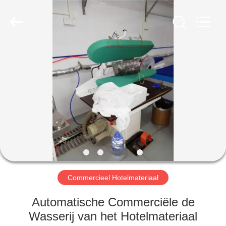
Glead
Kitchen
Equipment
Co.,
Ltd..
All
Rights
Reserved.
HUIS
PRODUCTEN
VIDEO'S
VR-
SHOW
Commercieel Hotelmateriaal
OVER
Automatische Commerciële de
ONS
Wasserij van het Hotelmateriaal