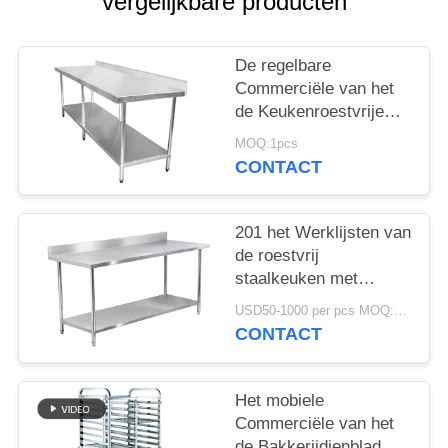
POLICY
vergelijkbare producten
De regelbare
Commerciële van het
de Keukenroestvrije
staal van het
MOQ:1pcs
Hotelmateriaal Lijst van
CONTACT
Woking
201 het Werklijsten van
de roestvrij
staalkeuken met
Undershelf Roestvrije
USD50-1000 per pcs MOQ:1pcs
Backsplash
CONTACT
Het mobiele
Commerciële van het
de Bakkerijdienblad