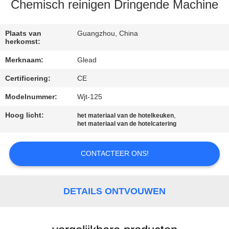
Chemisch reinigen Dringende Machine
FABRIEKSTOCHT
Plaats van
Guangzhou, China
herkomst:
KWALITEITSCONTROLE
Merknaam:
Glead
Certificering:
CE
NIEUWS
Modelnummer:
Wjt-125
VRAAG
Hoog licht:
,
het materiaal van de hotelkeuken
het materiaal van de hotelcatering
EEN
OFFERTE
CONTACTEER ONS!
SITEMAP
DETAILS ONTVOUWEN
PRIVACY