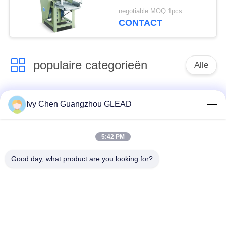
de Voedselverwerking
negotiable MOQ:1pcs
Bakkerij Sheeter van
CONTACT
Sheeter
populaire categorieën
Alle
Commercieel Kokend
Keuken Kokend
Ivy Chen Guangzhou GLEAD
Materiaal
Materiaal
5:42 PM
Restaurant Kokend
De Machines van de
Materiaal
voedselverwerking
Good day, what product are you looking for?
Commercieel
Productielijn bakkerij
Bakselmateriaal
Industrieel
Commerciële