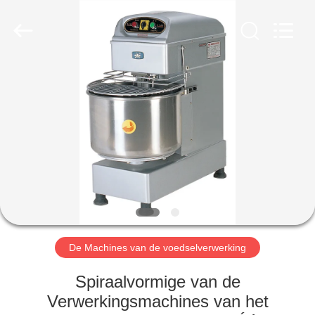
Glead
Kitchen
Equipment
Co.,
Ltd..
All
Rights
Reserved.
HUIS
PRODUCTEN
VIDEO'S
VR-
SHOW
De Machines van de voedselverwerking
OVER
Spiraalvormige van de
ONS
Verwerkingsmachines van het