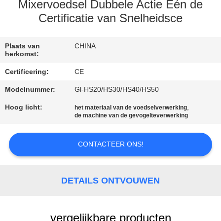
Mixervoedsel Dubbele Actie Één de
FABRIEKSTOCHT
Certificatie van Snelheidsce
KWALITEITSCONTROLE
Plaats van
CHINA
herkomst:
Certificering:
CE
NIEUWS
Modelnummer:
Gl-HS20/HS30/HS40/HS50
Hoog licht:
,
VRAAG
het materiaal van de voedselverwerking
de machine van de gevogelteverwerking
EEN
OFFERTE
CONTACTEER ONS!
SITEMAP
DETAILS ONTVOUWEN
PRIVACY
vergelijkbare producten