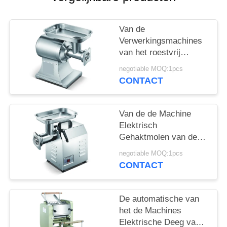
POLICY
Van de
Verwerkingsmachines
van het roestvrij
staalvoedsel van het
negotiable MOQ:1pcs
de Gehaktmolenvlees
CONTACT
de
Verwerkingsmachine
Van de de Machine
Elektrisch
Gehaktmolen van de
vleesgehaktmolen van
negotiable MOQ:1pcs
het het Roestvrije
CONTACT
staalvoedsel de
Verwerkingsmateriaal
De automatische van
het de Machines
Elektrische Deeg van