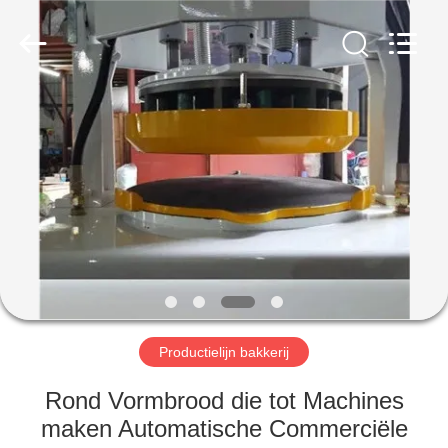
Glead
Kitchen
Equipment
Co.,
Ltd..
All
Rights
Reserved.
HUIS
PRODUCTEN
VIDEO'S
VR-
SHOW
Productielijn bakkerij
OVER
Rond Vormbrood die tot Machines
ONS
maken Automatische Commerciële