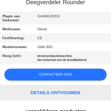
Deegverdeler Rounder
FABRIEKSTOCHT
Plaats van
GUANGZHOU
herkomst:
KWALITEITSCONTROLE
Merknaam:
Glead
Certificering:
CE
NIEUWS
Modelnummer:
Gldk-30G
VRAAG
Hoog licht:
,
brood productiemachine
het materiaal van de broodbakkerij
EEN
OFFERTE
CONTACTEER ONS!
SITEMAP
DETAILS ONTVOUWEN
PRIVACY