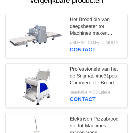
POLICY
vergelijkbare producten
Het Brood die van
deegsheeter tot
Machines maken
Commercieel
USD+100-1000+pcs MOQ:1pcs
Elektrisch Roestvrij
CONTACT
staal
Professionele van het
de Snijmachine31pcs
Commerciële Brood
van het Broodbrood de
negotiable MOQ:1piece
Snijmachinemachine
CONTACT
voor Bakkerij
Elektrisch Pizzabrood
die tot Machines
maken Semi