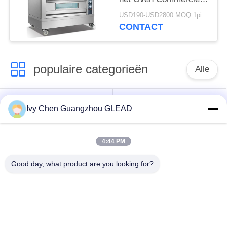
Elektrische Brood
USD190-USD2800 MOQ:1piece
bevrijdt Tanding
CONTACT
populaire categorieën
Alle
Commercieel Kokend
Keuken Kokend
Ivy Chen Guangzhou GLEAD
Materiaal
Materiaal
4:44 PM
Restaurant Kokend
De Machines van de
Materiaal
voedselverwerking
Good day, what product are you looking for?
Commercieel
Productielijn bakkerij
Bakselmateriaal