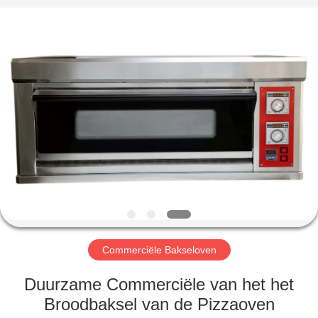
Glead
Kitchen
Equipment
Co.,
Ltd..
All
Rights
Reserved.
HUIS
PRODUCTEN
VIDEO'S
VR-
SHOW
Commerciële Bakseloven
OVER
Duurzame Commerciële van het het
ONS
Broodbaksel van de Pizzaoven