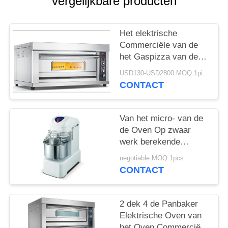
POLICY
vergelijkbare producten
Het elektrische
Commerciële van de
het Gaspizza van de
Bakseloven Materiaal
USD130-USD2800 MOQ:1piece
van het de Oven
CONTACT
Commerciële Baksel
Van het micro- van de
de Oven Op zwaar
werk berekende
Horizontale Bloem
negotiable MOQ:1pcs
Computer
CONTACT
Commerciële Baksel
het Deegmixer
2 dek 4 de Panbaker
Elektrische Oven van
het Oven Commerciële