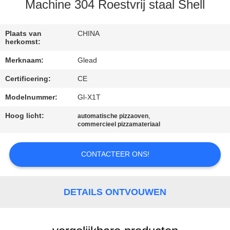
Machine 304 Roestvrij staal Shell
FABRIEKSTOCHT
Plaats van
CHINA
herkomst:
KWALITEITSCONTROLE
Merknaam:
Glead
Certificering:
CE
NIEUWS
Modelnummer:
Gl-X1T
VRAAG
Hoog licht:
,
automatische pizzaoven
commercieel pizzamateriaal
EEN
OFFERTE
CONTACTEER ONS!
SITEMAP
DETAILS ONTVOUWEN
PRIVACY