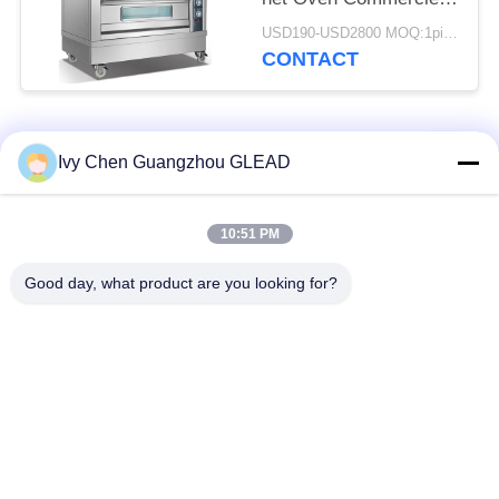
Elektrische Brood
USD190-USD2800 MOQ:1piece
bevrijdt Tanding
CONTACT
populaire categorieën
Alle
Ivy Chen Guangzhou GLEAD
Commercieel Kokend
Keuken Kokend
10:51 PM
Materiaal
Materiaal
Good day, what product are you looking for?
Restaurant Kokend
De Machines van de
Materiaal
voedselverwerking
Commercieel
Productielijn bakkerij
Bakselmateriaal