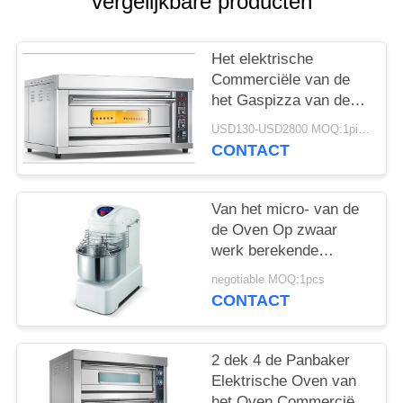
POLICY
vergelijkbare producten
Het elektrische
Commerciële van de
het Gaspizza van de
Bakseloven Materiaal
USD130-USD2800 MOQ:1piece
van het de Oven
CONTACT
Commerciële Baksel
Van het micro- van de
de Oven Op zwaar
werk berekende
Horizontale Bloem
negotiable MOQ:1pcs
Computer
CONTACT
Commerciële Baksel
het Deegmixer
2 dek 4 de Panbaker
Elektrische Oven van
het Oven Commerciële