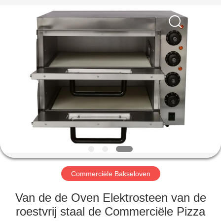
Glead
Kitchen
Equipment
Co.,
Ltd..
All
Rights
Reserved.
HUIS
PRODUCTEN
VIDEO'S
VR-
SHOW
Commerciële Bakseloven
OVER
Van de de Oven Elektrosteen van de
ONS
roestvrij staal de Commerciële Pizza