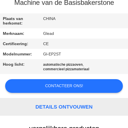
Machine van de Basisbakerstone
FABRIEKSTOCHT
Plaats van
CHINA
herkomst:
KWALITEITSCONTROLE
Merknaam:
Glead
Certificering:
CE
NIEUWS
Modelnummer:
Gl-EP2ST
VRAAG
Hoog licht:
,
automatische pizzaoven
commercieel pizzamateriaal
EEN
OFFERTE
CONTACTEER ONS!
SITEMAP
DETAILS ONTVOUWEN
PRIVACY